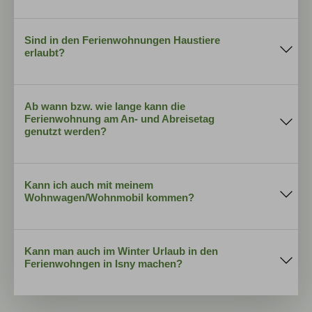
Waschbecken
Bahnhof in
kostenfreies WLAN
Hand- und Duschtüchern
Leutkirch
Seifenspender mit Seife,
Zahnputzbecher
Sind in den Ferienwohnungen Haustiere
Fön
Flughäfen
erlaubt?
Mindestaufenthaltsdauer
Mülleimer
Klopapier
Ab wann bzw. wie lange kann die
Ferienwohnung am An- und Abreisetag
kostenloser
genutzt werden?
Parkplatz
Kann ich auch mit meinem
Wohnwagen/Wohnmobil kommen?
Kann man auch im Winter Urlaub in den
Ferienwohngen in Isny machen?