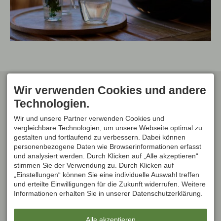
KONTAKT
Wir verwenden Cookies und andere
Klaus Halder
Technologien.
Ferienwohnungen
Senngutweg 28
88316 Isny
Wir und unsere Partner verwenden Cookies und
DEUTSCHLAND
vergleichbare Technologien, um unsere Webseite optimal zu
info@landurlaub-allgaeu.de
gestalten und fortlaufend zu verbessern. Dabei können
WEITERE
personenbezogene Daten wie Browserinformationen erfasst
INFORMATIONEN
und analysiert werden. Durch Klicken auf „Alle akzeptieren“
Bewertung abgeben
stimmen Sie der Verwendung zu. Durch Klicken auf
Newsletteranmeldung
„Einstellungen“ können Sie eine individuelle Auswahl treffen
Jobs
und erteilte Einwilligungen für die Zukunft widerrufen. Weitere
Informationen erhalten Sie in unserer Datenschutzerklärung.
Alle akzeptieren