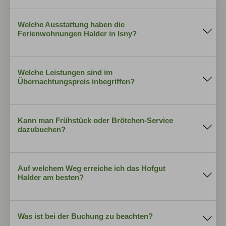
Welche Ausstattung haben die
Ferienwohnungen Halder in Isny?
4-Sterne-Komfort
Welche Leistungen sind im
Küche
Übernachtungspreis inbegriffen?
Herd und Ofen
Kühlschrank mit Gefrierfach
komplette Ausstattung der
Geschirrspülmaschine
Wohnung
Endreinigung
Senseo-Kaffemaschine
Waschraum
Kann man Frühstück oder Brötchen-Service
Wasserkocher
dazubuchen?
Toaster
Geschirr und Besteck
Aufenthaltsraum
Töpfe und Pfannen
Bäckerei
Mayer
Geschirr- und Schwammtücherm
Bäckerei Schwarz
Spülmittel, Spülmaschinen-Tabs, Klarspüler und
Auf welchem Weg erreiche ich das Hofgut
Spülmaschinen-Salz
Halder am besten?
Küchenrolle
Müllbeutel.
Spielscheune
über die A7
Spielplatz
Badezimmer
Über die A96
Was ist bei der Buchung zu beachten?
Dusche und WC