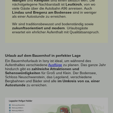
Wangen
und
Kempten
sind einen Besuch wert. Die
nächstgelegene Nachbarstadt ist
Leutkirch
, von wo
viele Gäste über die Autobahn A96 anreisen. Auch
Lindau und Bregenz am Bodensee
sind in weniger
als einer Autostunde zu erreichen.
Wir sind traditionsbewusst und bodenständig sowie
zukunftsorientiert und modern
. Urlaubsgäste
erwartet ein ehrlicher Aufenthalt mit Qualitätsanspruch.
Urlaub auf dem Bauernhof in perfekter Lage
Ein Bauernhofurlaub in Isny ist ideal, um während des
Aufenthaltes verschiedene
Ausflüge
zu planen. Das ganze Jahr
hindurch gibt es
zahlreiche Attraktionen und
Sehenswürdigkeiten
für Groß und Klein. Der Bodensee,
Schloss Neuschwanstein, das Legoland, verschiedene
Bergbahnen und Bäder sind alle
im Umkreis von ca. einer
Autostunde
zu erreichen.