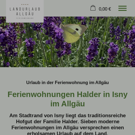
0,00 €
×
Ohne Zeitraum
Warenkorb ist leer
Beliebige Personenzahl
Home
Ferienwohnungen
Hofgut
Spielscheune
Urlaub in der Ferienwohnung im Allgäu
Isny & Umgebung
Ferienwohnungen Halder in Isny
Ausflugsziele
Buchen
im Allgäu
Am Stadtrand von Isny liegt das traditionsreiche
Hofgut der Familie Halder. Sieben moderne
Ferienwohnungen im Allgäu versprechen einen
erholsamen Urlaub auf dem Land.