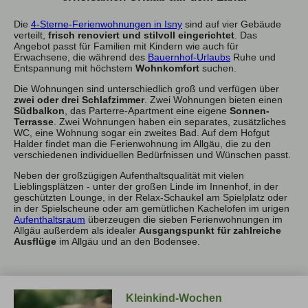
Die
4-Sterne-Ferienwohnungen in Isny
sind auf vier Gebäude
verteilt,
frisch renoviert und stilvoll eingerichtet
. Das
Angebot passt für Familien mit Kindern wie auch für
Erwachsene, die während des
Bauernhof-Urlaubs
Ruhe und
Entspannung mit höchstem
Wohnkomfort
suchen.
Die Wohnungen sind unterschiedlich groß und verfügen über
zwei oder drei Schlafzimmer
. Zwei Wohnungen bieten einen
Südbalkon
, das Parterre-Apartment eine eigene
Sonnen-
Terrasse
. Zwei Wohnungen haben ein separates, zusätzliches
WC, eine Wohnung sogar ein zweites Bad. Auf dem Hofgut
Halder findet man die Ferienwohnung im Allgäu, die zu den
verschiedenen individuellen Bedürfnissen und Wünschen passt.
Neben der großzügigen Aufenthaltsqualität mit vielen
Lieblingsplätzen - unter der großen Linde im Innenhof, in der
geschützten Lounge, in der Relax-Schaukel am Spielplatz oder
in der Spielscheune oder am gemütlichen Kachelofen im urigen
Aufenthaltsraum
überzeugen die sieben Ferienwohnungen im
Allgäu außerdem als idealer
Ausgangspunkt für zahlreiche
Ausflüge
im Allgäu und an den Bodensee.
Kleinkind-Wochen