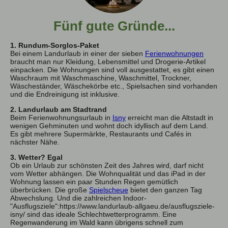
Fünf gute Gründe...
1. Rundum-Sorglos-Paket
Bei einem Landurlaub in einer der sieben
Ferienwohnungen
braucht man nur Kleidung, Lebensmittel und Drogerie-Artikel
einpacken. Die Wohnungen sind voll ausgestattet, es gibt einen
Waschraum mit Waschmaschine, Waschmittel, Trockner,
Wäscheständer, Wäschekörbe etc., Spielsachen sind vorhanden
und die Endreinigung ist inklusive.
2. Landurlaub am Stadtrand
Beim Ferienwohnungsurlaub in
Isny
erreicht man die Altstadt in
wenigen Gehminuten und wohnt doch idyllisch auf dem Land.
Es gibt mehrere Supermärkte, Restaurants und Cafés in
nächster Nähe.
3. Wetter? Egal
Ob ein Urlaub zur schönsten Zeit des Jahres wird, darf nicht
vom Wetter abhängen. Die Wohnqualität und das iPad in der
Wohnung lassen ein paar Stunden Regen gemütlich
überbrücken. Die große
Spielscheue
bietet den ganzen Tag
Abwechslung. Und die zahlreichen Indoor-
"Ausflugsziele":https://www.landurlaub-allgaeu.de/ausflugsziele-
isny/ sind das ideale Schlechtwetterprogramm. Eine
Regenwanderung im Wald kann übrigens schnell zum