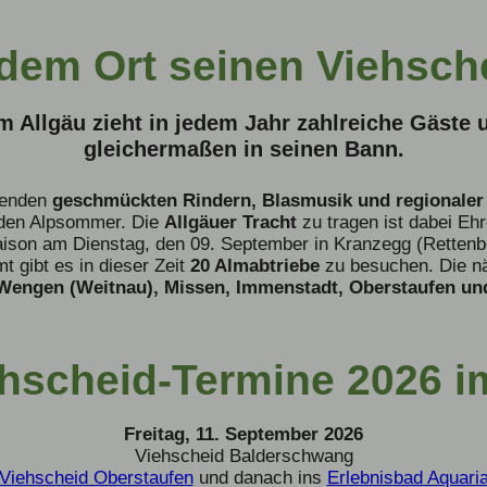
dem Ort seinen Viehsch
m Allgäu zieht in jedem Jahr zahlreiche Gäste
gleichermaßen in seinen Bann.
senden
geschmückten Rindern, Blasmusik und regionaler
h den Alpsommer. Die
Allgäuer Tracht
zu tragen ist dabei Ehr
Saison am Dienstag, den 09. September in Kranzegg (Rettenb
 gibt es in dieser Zeit
20 Almabtriebe
zu besuchen. Die nä
 Wengen (Weitnau), Missen, Immenstadt, Oberstaufen und
ehscheid-Termine 2026 i
Freitag, 11. September 2026
Viehscheid Balderschwang
Viehscheid Oberstaufen
und danach ins
Erlebnisbad Aquari