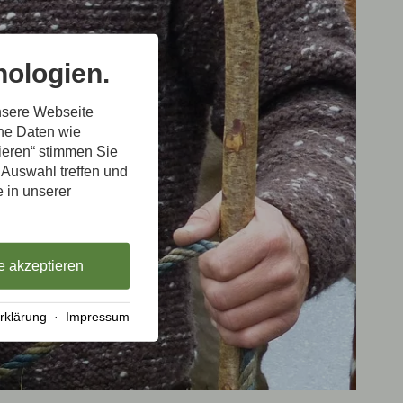
ologien.
nsere Webseite
ene Daten wie
tieren“ stimmen Sie
 Auswahl treffen und
e in unserer
e akzeptieren
rklärung
·
Impressum