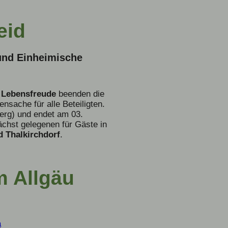
eid
 und Einheimische
 Lebensfreude
beenden die
ensache für alle Beteiligten.
erg) und endet am 03.
chst gelegenen für Gäste in
 Thalkirchdorf
.
m Allgäu
a